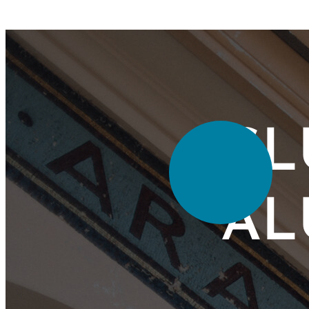
CL
AL