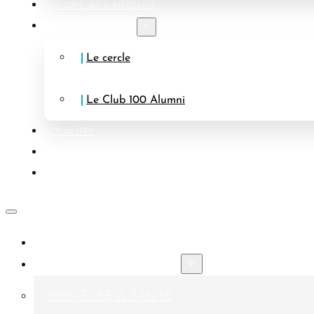
FONDATEURS & MÉCÈNES
NOS COMMUNAUTÉS
Le cercle
Le Club 100 Alumni
ACTUALITÉS
FAIRE UN DON
CONTACT
PRÉSENTATION
AXES STRATÉGIQUES
BIEN-ÊTRE & SANTÉ