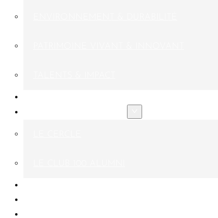
ENVIRONNEMENT & DURABILITÉ
PATRIMOINE VIVANT & INNOVANT
TALENTS & IMPACT
FONDATEURS & MÉCÈNES
NOS COMMUNAUTÉS
LE CERCLE
LE CLUB 100 ALUMNI
ACTUALITÉS
FAIRE UN DON
CONTACT