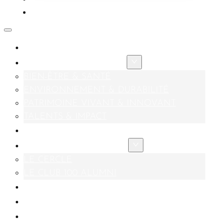
FAIRE UN DON
CONTACT
PRÉSENTATION
AXES STRATÉGIQUES
BIEN-ÊTRE & SANTÉ
ENVIRONNEMENT & DURABILITÉ
PATRIMOINE VIVANT & INNOVANT
TALENTS & IMPACT
FONDATEURS & MÉCÈNES
NOS COMMUNAUTÉS
LE CERCLE
LE CLUB 100 ALUMNI
ACTUALITÉS
FAIRE UN DON
CONTACT