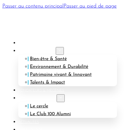
Passer au contenu principal
Passer au pied de page
PRÉSENTATION
AXES STRATÉGIQUES
Bien-être & Santé
Environnement & Durabilité
Patrimoine vivant & Innovant
Talents & Impact
FONDATEURS & MÉCÈNES
NOS COMMUNAUTÉS
Le cercle
Le Club 100 Alumni
ACTUALITÉS