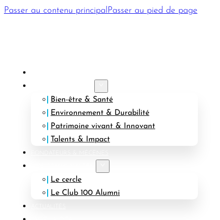
Passer au contenu principal
Passer au pied de page
PRÉSENTATION
AXES STRATÉGIQUES
Bien-être & Santé
Environnement & Durabilité
Patrimoine vivant & Innovant
Talents & Impact
FONDATEURS & MÉCÈNES
NOS COMMUNAUTÉS
Le cercle
Le Club 100 Alumni
ACTUALITÉS