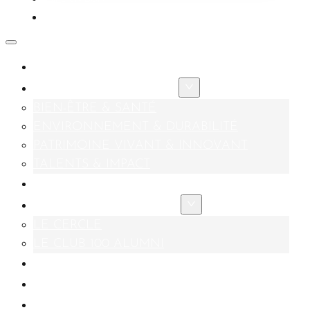
FAIRE UN DON
CONTACT
PRÉSENTATION
AXES STRATÉGIQUES
BIEN-ÊTRE & SANTÉ
ENVIRONNEMENT & DURABILITÉ
PATRIMOINE VIVANT & INNOVANT
TALENTS & IMPACT
FONDATEURS & MÉCÈNES
NOS COMMUNAUTÉS
LE CERCLE
LE CLUB 100 ALUMNI
ACTUALITÉS
FAIRE UN DON
CONTACT